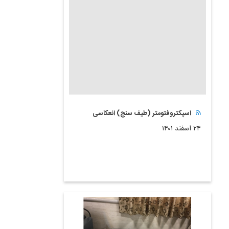
اسپکتروفتومتر (طیف سنج) انعکاسی
۲۴ اسفند ۱۴۰۱