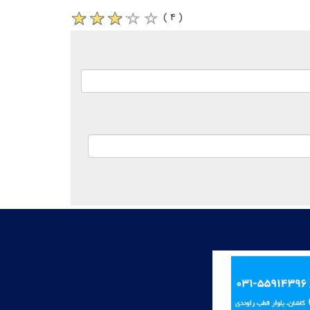
( ۴ )