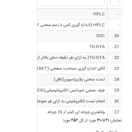
HPLC
-
-
HPLC (اندازه گیری کمی با رسم منحنی کالیبراسیون)
DSC
20
TG-DTA
21
22
TG-DTA( به ازای هر دقیقه دمای بالاتر از 800 درجه و زمان بیشتر از یک ساعت)
23
آنالیز اندازه گیری مساحت سطحی (BET)- چهل نقطه ای
24
تست منحنی پلاریزاسیون(تافل)
25
طیف سنجی امپدانس الکتروشیمیایی(EIS)
26
انجام تست الکتروشیمی به ازای هر نمونه(شامل پلاریزاسیون،امپ
27
ولتامتری چرخه ای کمتر از 10 چرخه
نمایش
۲۱ تا ۳۰
مورد از کل
۲۵۲
مورد.