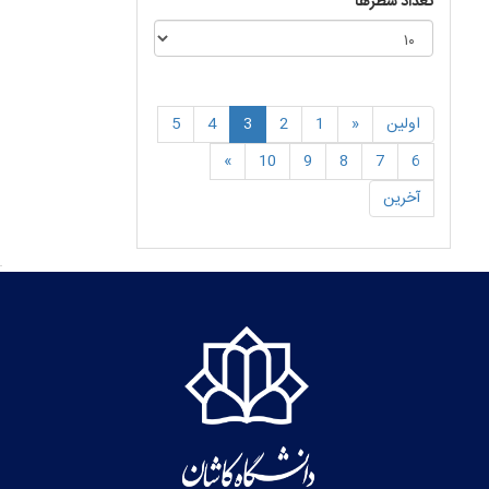
تعداد سطرها
اولین
«
1
2
3
4
5
»
10
9
8
7
6
آخرین